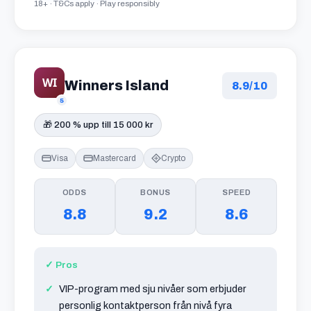
18+ · T&Cs apply · Play responsibly
WI
Winners Island
8.9/10
5
🎁 200 % upp till 15 000 kr
Visa
Mastercard
Crypto
ODDS
BONUS
SPEED
8.8
9.2
8.6
✓ Pros
VIP-program med sju nivåer som erbjuder
personlig kontaktperson från nivå fyra