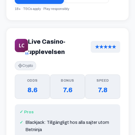
18+ · T&Cs apply · Play responsibly
Live Casino-
LC
★★★★★
upplevelsen
11
Crypto
ODDS
BONUS
SPEED
8.6
7.6
7.8
✓ Pros
Blackjack: Tillgängligt hos alla sajter utom
Betninja