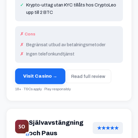
Krypto-uttag utan KYC tillåts hos CryptoLeo
upp till 2 BTC
✗ Cons
Begränsat utbud av betalningsmetoder
Ingen telefonkundtjänst
Visit Casino →
Read full review
18+ · T&Cs apply · Play responsibly
Självavstängning
SO
★★★★★
och Paus
13