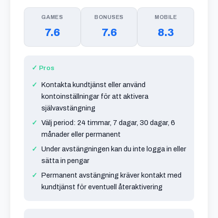
GAMES
BONUSES
MOBILE
7.6
7.6
8.3
✓ Pros
Kontakta kundtjänst eller använd
kontoinställningar för att aktivera
självavstängning
Välj period: 24 timmar, 7 dagar, 30 dagar, 6
månader eller permanent
Under avstängningen kan du inte logga in eller
sätta in pengar
Permanent avstängning kräver kontakt med
kundtjänst för eventuell återaktivering