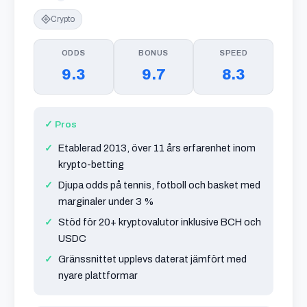
Crypto
ODDS
BONUS
SPEED
9.3
9.7
8.3
✓ Pros
Etablerad 2013, över 11 års erfarenhet inom
krypto-betting
Djupa odds på tennis, fotboll och basket med
marginaler under 3 %
Stöd för 20+ kryptovalutor inklusive BCH och
USDC
Gränssnittet upplevs daterat jämfört med
nyare plattformar