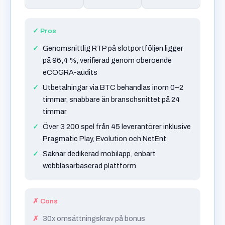
✓ Pros
Genomsnittlig RTP på slotportföljen ligger
på 96,4 %, verifierad genom oberoende
eCOGRA-audits
Utbetalningar via BTC behandlas inom 0–2
timmar, snabbare än branschsnittet på 24
timmar
Över 3 200 spel från 45 leverantörer inklusive
Pragmatic Play, Evolution och NetEnt
Saknar dedikerad mobilapp, enbart
webbläsarbaserad plattform
✗ Cons
30x omsättningskrav på bonus