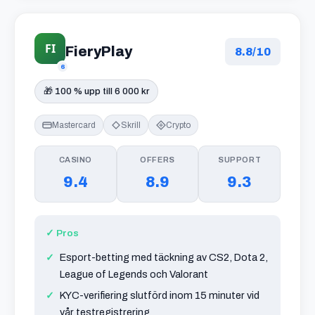
FI
FieryPlay
8.8/10
6
🎁 100 % upp till 6 000 kr
Mastercard
Skrill
Crypto
CASINO
OFFERS
SUPPORT
9.4
8.9
9.3
✓ Pros
Esport-betting med täckning av CS2, Dota 2,
League of Legends och Valorant
KYC-verifiering slutförd inom 15 minuter vid
vår testregistrering