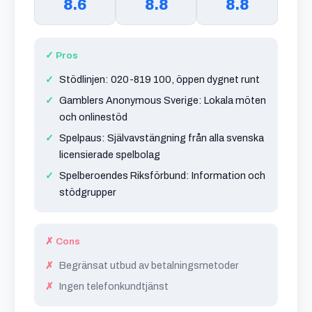
8.6
8.8
8.8
✓ Pros
Stödlinjen: 020-819 100, öppen dygnet runt
Gamblers Anonymous Sverige: Lokala möten
och onlinestöd
Spelpaus: Självavstängning från alla svenska
licensierade spelbolag
Spelberoendes Riksförbund: Information och
stödgrupper
✗ Cons
Begränsat utbud av betalningsmetoder
Ingen telefonkundtjänst