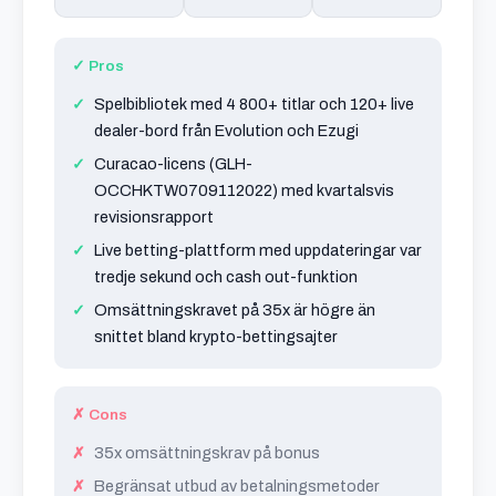
✓ Pros
Spelbibliotek med 4 800+ titlar och 120+ live
dealer-bord från Evolution och Ezugi
Curacao-licens (GLH-
OCCHKTW0709112022) med kvartalsvis
revisionsrapport
Live betting-plattform med uppdateringar var
tredje sekund och cash out-funktion
Omsättningskravet på 35x är högre än
snittet bland krypto-bettingsajter
✗ Cons
35x omsättningskrav på bonus
Begränsat utbud av betalningsmetoder