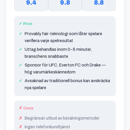
9.4
9.8
8.8
✓ Pros
Provably fair-teknologi som låter spelare
verifiera varje spelresultat
Uttag behandlas inom 0–5 minuter,
branschens snabbaste
Sponsor för UFC, Everton FC och Drake —
hög varumärkeskännedom
Avsaknad av traditionell bonus kan avskräcka
nya spelare
✗ Cons
Begränsat utbud av betalningsmetoder
Ingen telefonkundtjänst