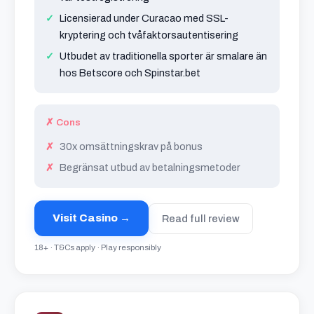
Licensierad under Curacao med SSL-
kryptering och tvåfaktorsautentisering
Utbudet av traditionella sporter är smalare än
hos Betscore och Spinstar.bet
✗ Cons
30x omsättningskrav på bonus
Begränsat utbud av betalningsmetoder
Visit Casino →
Read full review
18+ · T&Cs apply · Play responsibly