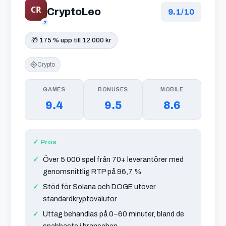
CR
CryptoLeo
9.1/10
7
🎁 175 % upp till 12 000 kr
Crypto
GAMES
BONUSES
MOBILE
9.4
9.5
8.6
✓ Pros
Över 5 000 spel från 70+ leverantörer med
genomsnittlig RTP på 96,7 %
Stöd för Solana och DOGE utöver
standardkryptovalutor
Uttag behandlas på 0–60 minuter, bland de