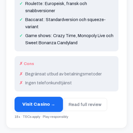
Roulette: Europeisk, fransk och
snabbversioner
Baccarat: Standardversion och squeeze-
variant
Game shows: Crazy Time, Monopoly Live och
Sweet Bonanza Candyland
✗ Cons
Begränsat utbud av betalningsmetoder
Ingen telefonkundtjänst
Visit Casino →
Read full review
18+ · T&Cs apply · Play responsibly