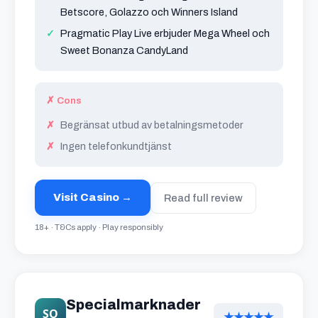
Betscore, Golazzo och Winners Island
Pragmatic Play Live erbjuder Mega Wheel och
Sweet Bonanza CandyLand
✗ Cons
Begränsat utbud av betalningsmetoder
Ingen telefonkundtjänst
Visit Casino →
Read full review
18+ · T&Cs apply · Play responsibly
Specialmarknader
SO
★★★★★