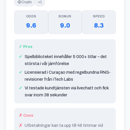
Crypto
+1
ODDS
BONUS
SPEED
9.6
9.0
8.3
✓ Pros
Spelbiblioteket innehåller 5 000+ titlar – det
största i vår jämförelse
Licensierad i Curaçao med regelbundna RNG-
revisioner från iTech Labs
Vi testade kundtjänsten via livechatt och fick
svar inom 38 sekunder
✗ Cons
Utbetalningar kan ta upp till 48 timmar vid