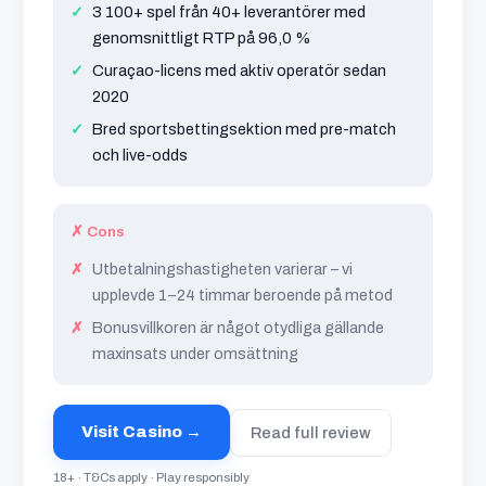
3 100+ spel från 40+ leverantörer med
genomsnittligt RTP på 96,0 %
Curaçao-licens med aktiv operatör sedan
2020
Bred sportsbettingsektion med pre-match
och live-odds
✗ Cons
Utbetalningshastigheten varierar – vi
upplevde 1–24 timmar beroende på metod
Bonusvillkoren är något otydliga gällande
maxinsats under omsättning
Visit Casino →
Read full review
18+ · T&Cs apply · Play responsibly