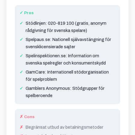
✓ Pros
Stödlinjen: 020-819 100 (gratis, anonym
rådgivning för svenska spelare)
Spelpaus.se: Nationell självavstängning för
svensklicensierade sajter
Spelinspektionen.se: Information om
svenska spelregler och konsumentskydd
GamCare: Internationell stödorganisation
för spelproblem
Gamblers Anonymous: Stödgrupper för
spelberoende
✗ Cons
Begränsat utbud av betalningsmetoder