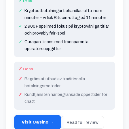
✓ Pros
Kryptoutbetalningar behandlas ofta inom
minuter – vi fick Bitcoin-uttag på 11 minuter
2 900+ spel med fokus på kryptovänliga titlar
och provably fair-spel
Curaçao-licens med transparenta
operatörsuppgifter
✗ Cons
Begränsat utbud av traditionella
betalningsmetoder
Kundtjänsten har begränsade öppettider för
chatt
Visit Casino →
Read full review