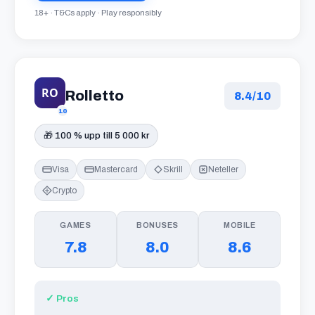
18+ · T&Cs apply · Play responsibly
RO
Rolletto
8.4/10
10
🎁 100 % upp till 5 000 kr
Visa
Mastercard
Skrill
Neteller
Crypto
GAMES
BONUSES
MOBILE
7.8
8.0
8.6
✓ Pros