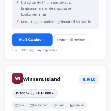
Uttag tar 4–24 timmar, vilket är
långsammare än de snabbaste
konkurrenterna
Maxuttag per vecka begränsat till 50 000 kr
Visit Casino →
Read full review
18+ · T&Cs apply · Play responsibly
WI
Winners Island
8.9/10
5
🎁 100 % upp till 10 000 kr
Visa
Mastercard
Skrill
Neteller