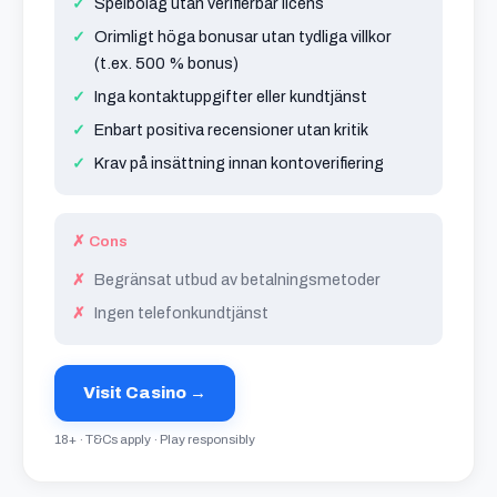
Spelbolag utan verifierbar licens
Orimligt höga bonusar utan tydliga villkor
(t.ex. 500 % bonus)
Inga kontaktuppgifter eller kundtjänst
Enbart positiva recensioner utan kritik
Krav på insättning innan kontoverifiering
✗ Cons
Begränsat utbud av betalningsmetoder
Ingen telefonkundtjänst
Visit Casino →
18+ · T&Cs apply · Play responsibly