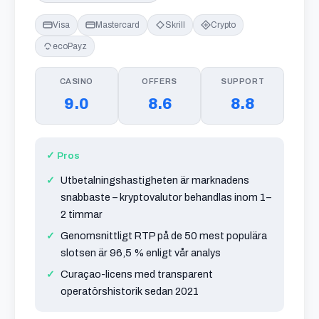
Visa
Mastercard
Skrill
Crypto
ecoPayz
CASINO
OFFERS
SUPPORT
9.0
8.6
8.8
✓ Pros
Utbetalningshastigheten är marknadens
snabbaste – kryptovalutor behandlas inom 1–
2 timmar
Genomsnittligt RTP på de 50 mest populära
slotsen är 96,5 % enligt vår analys
Curaçao-licens med transparent
operatörshistorik sedan 2021