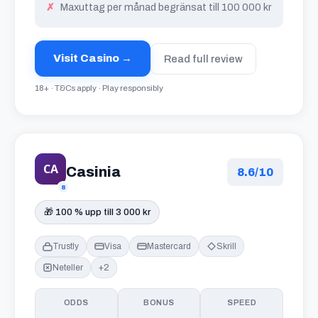
Maxuttag per månad begränsat till 100 000 kr
Visit Casino →
Read full review
18+ · T&Cs apply · Play responsibly
CA
Casinia
8.6/10
8
🎁 100 % upp till 3 000 kr
Trustly
Visa
Mastercard
Skrill
Neteller
+2
ODDS
BONUS
SPEED