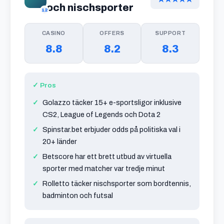
och nischsporter
12
CASINO
OFFERS
SUPPORT
8.8
8.2
8.3
✓ Pros
Golazzo täcker 15+ e-sportsligor inklusive
CS2, League of Legends och Dota 2
Spinstar.bet erbjuder odds på politiska val i
20+ länder
Betscore har ett brett utbud av virtuella
sporter med matcher var tredje minut
Rolletto täcker nischsporter som bordtennis,
badminton och futsal